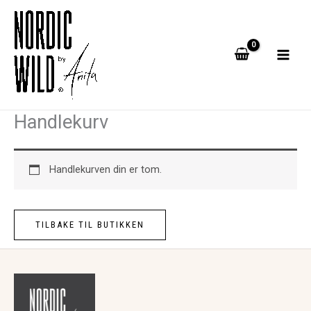
Hopp
rett
til
innholdet
Handlekurv
Handlekurven din er tom.
TILBAKE TIL BUTIKKEN