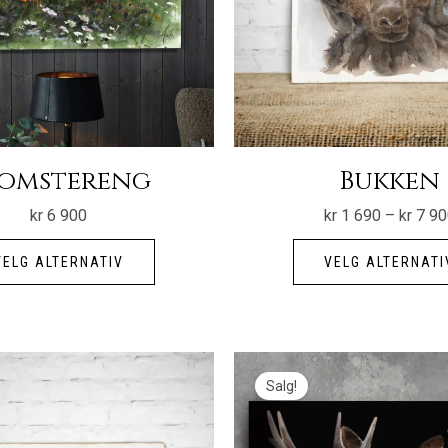
omstereng
Bukken
kr
6 900
kr
1 690
–
kr
7 90
Dette
VELG ALTERNATIV
VELG ALTERNATI
produktet
har
flere
varianter.
Salg!
Alternativene
kan