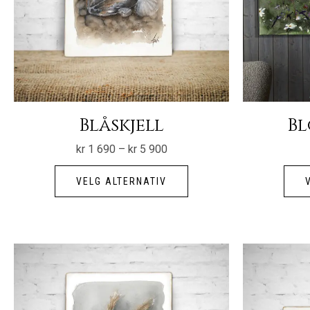
Blåskjell
Bl
Prisområde:
kr
1 690
–
kr
5 900
kr 1
Dette
690
til
VELG ALTERNATIV
produktet
kr 5
900
har
flere
varianter.
Alternativene
kan