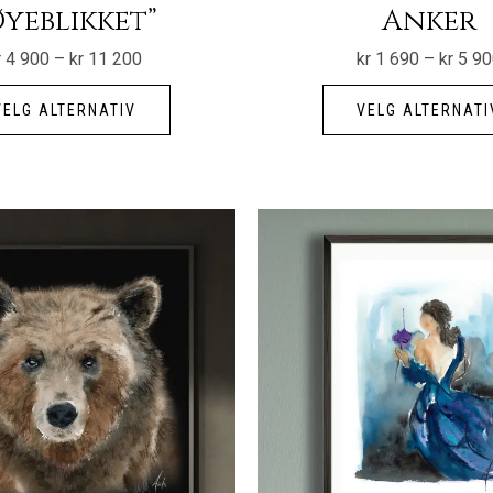
Øyeblikket”
Anker
Prisområde:
r
4 900
–
kr
11 200
kr
1 690
–
kr
5 90
kr 4
Dette
900
til
VELG ALTERNATIV
VELG ALTERNATI
produktet
kr 11
200
har
flere
varianter.
Alternativene
kan
velges
på
produktsiden