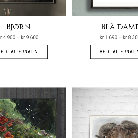
Bjørn
Blå dam
Prisområde:
r
4 900
–
kr
9 600
kr
1 690
–
kr
8 30
kr 4
Dette
900
til
VELG ALTERNATIV
VELG ALTERNATI
produktet
kr 9
600
har
flere
varianter.
Alternativene
kan
velges
på
produktsiden