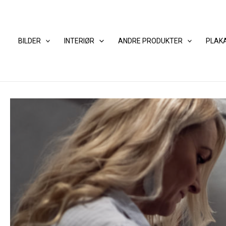
Hopp
rett
til
BILDER
INTERIØR
ANDRE PRODUKTER
PLAK
innholdet