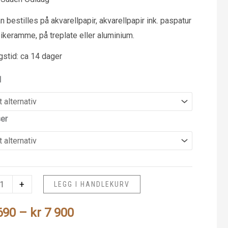
n bestilles på akvarellpapir, akvarellpapir ink. paspatur
eikeramme, på treplate eller aluminium.
gstid: ca 14 dager
l
ser
+
LEGG I HANDLEKURV
Prisområde:
690
–
kr
7 900