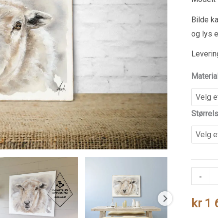
Bilde ka
og lys 
Leverin
Materia
Størrel
Sauen
-
Odlaug
kr
1 
antall