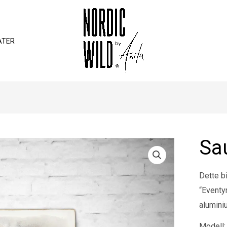
ATER
Sa
Dette bi
“Eventyr
alumini
Modell: