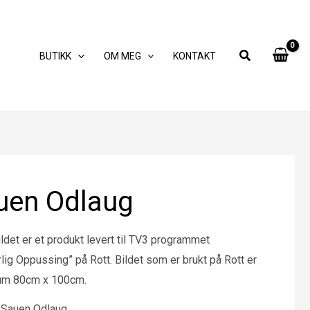
BUTIKK
OM MEG
KONTAKT
uen Odlaug
ldet er et produkt levert til TV3 programmet
lig Oppussing” på Rott. Bildet som er brukt på Rott er
um 80cm x 100cm.
 Sauen Odlaug