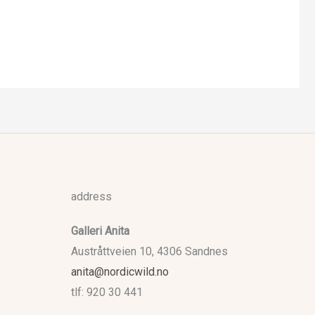
kr 1
690
til
kr 7
900
address
Galleri Anita
Austråttveien 10, 4306 Sandnes
anita@nordicwild.no
tlf: 920 30 441