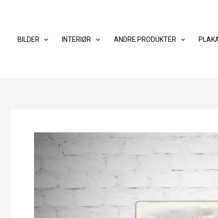
Hopp
rett
til
BILDER
INTERIØR
ANDRE PRODUKTER
PLAK
innholdet