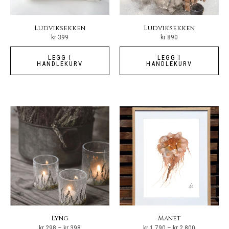
Ludviksekken
Ludviksekken
kr
399
kr
890
LEGG I
LEGG I
HANDLEKURV
HANDLEKURV
Lyng
Manet
Prisområde:
Prisområde:
kr
298
–
kr
398
kr
1 790
–
kr
2 800