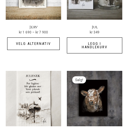
pro
Jerv
Jul
Prisområde:
kr
1 690
–
kr
7 900
kr
349
kr 1
690
Dette
til
VELG ALTERNATIV
LEGG I
kr 7
produktet
HANDLEKURV
900
har
flere
varianter.
Alternativene
Salg!
kan
velges
på
produktsiden