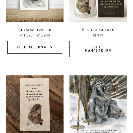
produktsiden
pro
Beksømstøvler
Bestefarsekken
Prisområde:
kr
1 690
–
kr
5 900
kr
349
kr 1
690
Dette
til
VELG ALTERNATIV
LEGG I
kr 5
produktet
HANDLEKURV
900
har
flere
varianter.
Alternativene
kan
velges
på
produktsiden