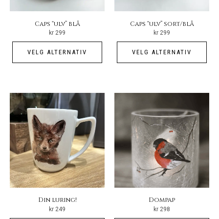
Caps “ulv” blå
Caps “ulv” sort/blå
kr
299
kr
299
Dette
Det
VELG ALTERNATIV
VELG ALTERNATIV
produktet
pro
har
har
flere
fler
varianter.
vari
Alternativene
Alt
kan
kan
velges
vel
på
på
produktsiden
pro
Din luring!
Dompap
kr
249
kr
298