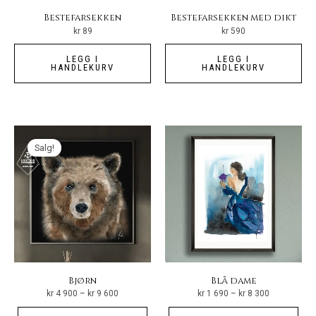
Bestefarsekken
Bestefarsekken med dikt
kr
89
kr
590
LEGG I
LEGG I
HANDLEKURV
HANDLEKURV
Salg!
Bjørn
Blå dame
Prisområde:
Prisområde:
kr
4 900
–
kr
9 600
kr
1 690
–
kr
8 300
kr 4
kr 1
900
690
Dette
Det