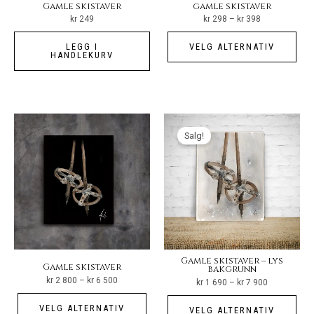
Gamle skistaver
gamle skistaver
Prisområde:
kr
249
kr
298
–
kr
398
kr 298
til
Det
kr 398
LEGG I
VELG ALTERNATIV
pro
HANDLEKURV
har
fler
vari
Alt
Salg!
kan
vel
på
pro
Gamle skistaver – lys
Gamle skistaver
bakgrunn
Prisområde:
kr
2 800
–
kr
6 500
Prisområde:
kr
1 690
–
kr
7 900
kr 2
kr 1
800
Dette
690
Det
til
til
VELG ALTERNATIV
VELG ALTERNATIV
kr 6
kr 7