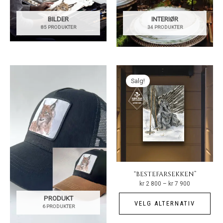
BILDER
INTERIØR
85 PRODUKTER
34 PRODUKTER
Salg!
“BESTEFARSEKKEN”
Prisområde:
kr
2 800
–
kr
7 900
kr 2
800
Det
PRODUKT
til
VELG ALTERNATIV
kr 7
6 PRODUKTER
pro
900
har