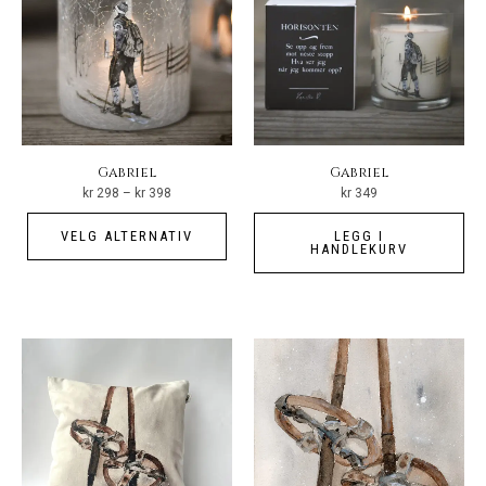
kan
kan
velges
vel
på
på
produktsiden
pro
Gabriel
Gabriel
Prisområde:
kr
298
–
kr
398
kr
349
kr 298
til
Dette
kr 398
VELG ALTERNATIV
LEGG I
produktet
HANDLEKURV
har
flere
varianter.
Alternativene
kan
velges
på
produktsiden