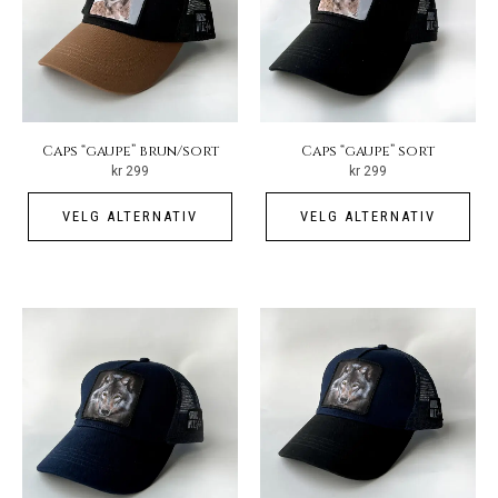
velges
vel
på
på
produktsiden
pro
Caps “gaupe” brun/sort
Caps “gaupe” sort
kr
299
kr
299
Dette
Det
VELG ALTERNATIV
VELG ALTERNATIV
produktet
pro
har
har
flere
fler
varianter.
vari
Alternativene
Alt
kan
kan
velges
vel
på
på
produktsiden
pro