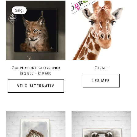
Alt
Salg!
kan
vel
på
pro
Gaupe (sort bakgrunn)
Giraff
Prisområde:
kr
2 800
–
kr
9 600
kr 2
800
Dette
LES MER
til
VELG ALTERNATIV
kr 9
produktet
600
har
flere
varianter.
Alternativene
kan