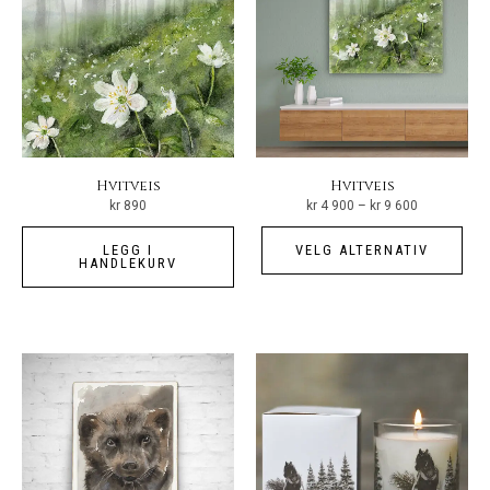
kan
vel
på
pro
Hvitveis
Hvitveis
Prisområde:
kr
890
kr
4 900
–
kr
9 600
kr 4
900
Det
til
LEGG I
VELG ALTERNATIV
kr 9
pro
HANDLEKURV
600
har
fler
vari
Alt
kan
vel
på