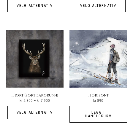
Dette
Det
til
VELG ALTERNATIV
VELG ALTERNATIV
kr 7
produktet
pro
900
har
har
flere
fler
varianter.
vari
Alternativene
Alt
kan
kan
velges
vel
på
på
produktsiden
pro
Hjort (sort bakgrunn)
Horisont
Prisområde:
kr
2 800
–
kr
7 900
kr
890
kr 2
800
Dette
til
VELG ALTERNATIV
LEGG I
kr 7
produktet
HANDLEKURV
900
har
flere