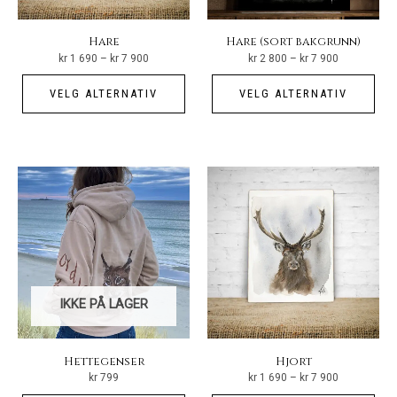
Hare
Hare (sort bakgrunn)
Prisområde:
Prisområde:
kr
1 690
–
kr
7 900
kr
2 800
–
kr
7 900
kr 1
kr 2
690
800
Dette
Det
til
til
VELG ALTERNATIV
VELG ALTERNATIV
kr 7
kr 7
produktet
pro
900
900
har
har
flere
fler
varianter.
vari
Alternativene
Alt
kan
kan
velges
vel
på
på
produktsiden
pro
IKKE PÅ LAGER
Hettegenser
Hjort
Prisområde:
kr
799
kr
1 690
–
kr
7 900
kr 1
690