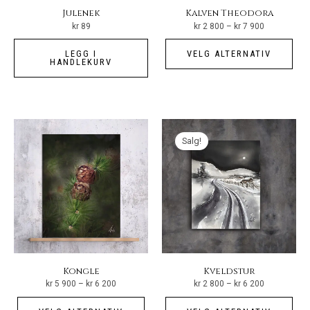
Julenek
Kalven Theodora
Prisområde:
kr
89
kr
2 800
–
kr
7 900
kr 2
800
Det
til
LEGG I
VELG ALTERNATIV
kr 7
pro
HANDLEKURV
900
har
fler
vari
Alt
Salg!
kan
vel
på
pro
Kongle
Kveldstur
Prisområde:
Prisområde:
kr
5 900
–
kr
6 200
kr
2 800
–
kr
6 200
kr 5
kr 2
900
800
Dette
Det
til
til