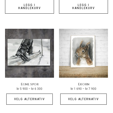
LEGG I
LEGG I
HANDLEKURV
HANDLEKURV
Egne spor
Ekorn
Prisområde:
Prisområde:
kr
5 900
–
kr
6 300
kr
1 690
–
kr
7 900
kr 5
kr 1
900
690
Dette
Det
til
til
VELG ALTERNATIV
VELG ALTERNATIV
kr 6
kr 7
produktet
pro
300
900
har
har