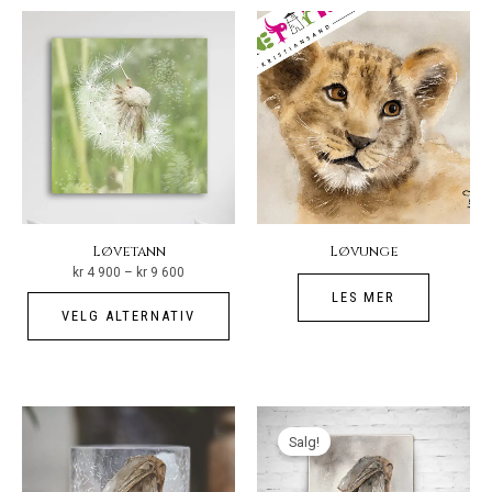
vari
Alt
kan
vel
på
pro
Løvetann
Løvunge
Prisområde:
kr
4 900
–
kr
9 600
kr 4
900
Dette
LES MER
til
VELG ALTERNATIV
kr 9
produktet
600
har
flere
varianter.
Salg!
Alternativene
kan