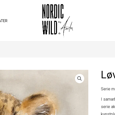
ATER
Lø
Serie m
I samar
serie a
kunstpla