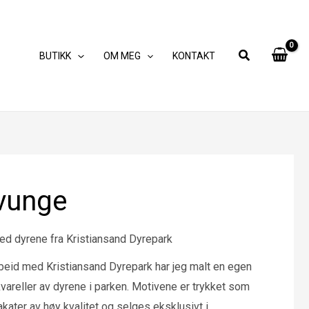
BUTIKK
OM MEG
KONTAKT
vunge
ed dyrene fra Kristiansand Dyrepark
beid med Kristiansand Dyrepark har jeg malt en egen
kvareller av dyrene i parken. Motivene er trykket som
kater av høy kvalitet og selges eksklusivt i