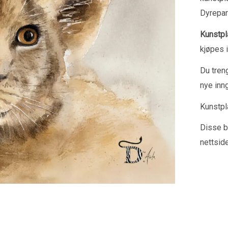
Dyrepar
Kunstpl
kjøpes 
Du tren
nye inng
Kunstpl
Disse bl
nettsid