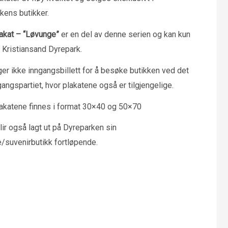
kens butikker.
akat – “Løvunge”
er en del av denne serien og kan kun
i Kristiansand Dyrepark.
ger ikke inngangsbillett for å besøke butikken ved det
angspartiet, hvor plakatene også er tilgjengelige.
akatene finnes i format 30×40 og 50×70
ir også lagt ut på Dyreparken sin
e/suvenirbutikk fortløpende.