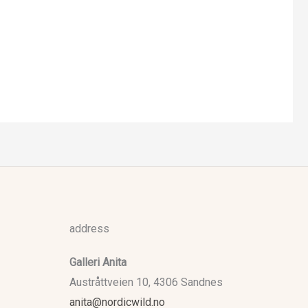
address
Galleri Anita
Austråttveien 10, 4306 Sandnes
anita@nordicwild.no