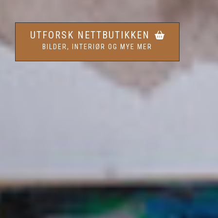
UTFORSK NETTBUTIKKEN
BILDER, INTERIØR OG MYE MER