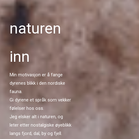
naturen
inn
Min motivasjon er å fange
dyrenes blikk i den nordiske
fauna.
Gi dyrene et språk som vekker
følelser hos oss.
Jeg elsker alt i naturen, og
leter etter nostalgiske øyeblikk
langs fjord, dal, by og fjell.