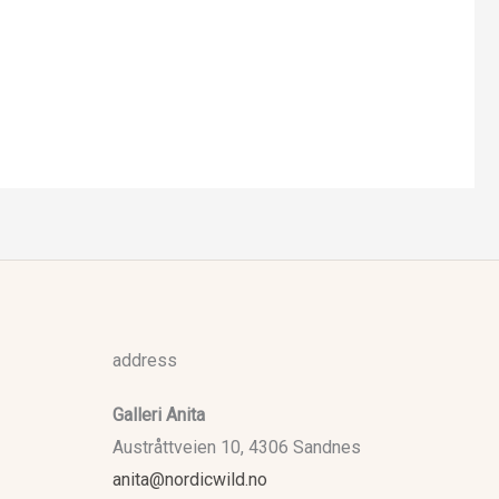
address
Galleri Anita
Austråttveien 10, 4306 Sandnes
anita@nordicwild.no