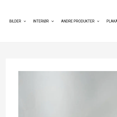
Hopp
rett
til
BILDER
INTERIØR
ANDRE PRODUKTER
PLAK
innholdet