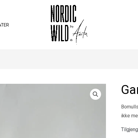
ATER
Ga
Bomulls
ikke me
Tilgjeng