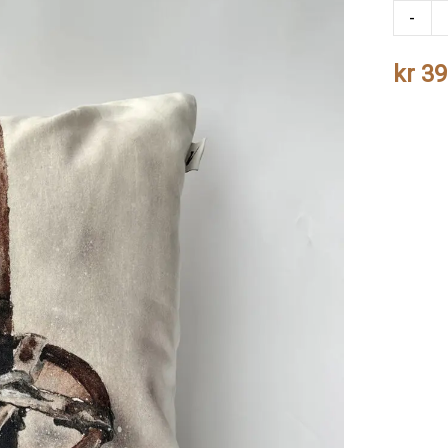
Gamle
-
Skistav
kr
39
antall