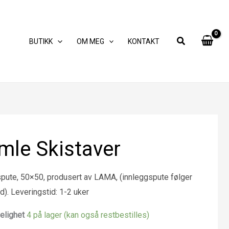
BUTIKK
OM MEG
KONTAKT
mle Skistaver
pute, 50×50, produsert av LAMA, (innleggspute følger
d). Leveringstid: 1-2 uker
elighet
4 på lager (kan også restbestilles)