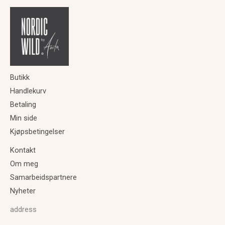
kan
velges
på
produktsiden
Butikk
Handlekurv
Betaling
Min side
Kjøpsbetingelser
Kontakt
Om meg
Samarbeidspartnere
Nyheter
address