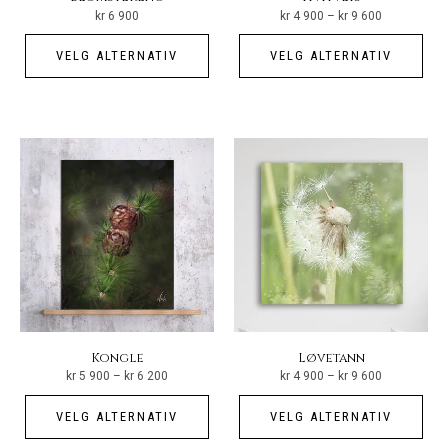
Prisområde:
kr
6 900
kr
4 900
–
kr
9 600
kr 4
900
Dette
Det
til
VELG ALTERNATIV
VELG ALTERNATIV
kr 9
produktet
pro
600
har
har
flere
fler
varianter.
vari
Alternativene
Alt
kan
kan
velges
vel
på
på
produktsiden
pro
Kongle
Løvetann
Prisområde:
Prisområde:
kr
5 900
–
kr
6 200
kr
4 900
–
kr
9 600
kr 5
kr 4
900
900
Dette
Det
til
til
VELG ALTERNATIV
VELG ALTERNATIV
kr 6
kr 9
produktet
pro
200
600