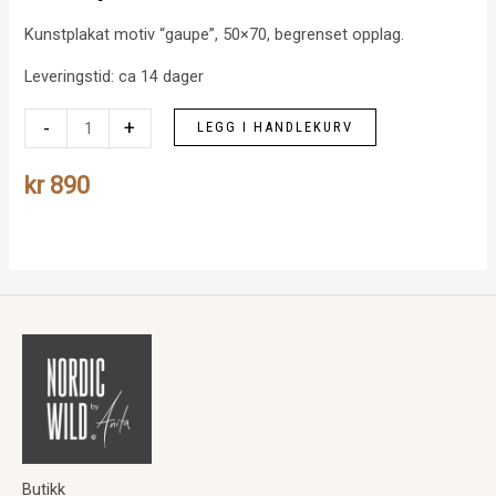
Kunstplakat motiv “gaupe”, 50×70, begrenset opplag.
Leveringstid: ca 14 dager
Gaupe
-
+
LEGG I HANDLEKURV
antall
kr
890
Butikk