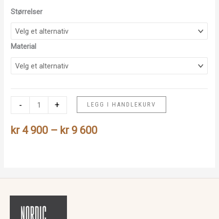
Størrelser
Material
Reinsdyr
-
+
LEGG I HANDLEKURV
antall
Prisområde:
kr
4 900
–
kr
9 600
kr 4
900
til
kr 9