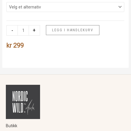
Caps
-
+
LEGG I HANDLEKURV
"ulv"
sort/blå
kr
299
antall
Butikk