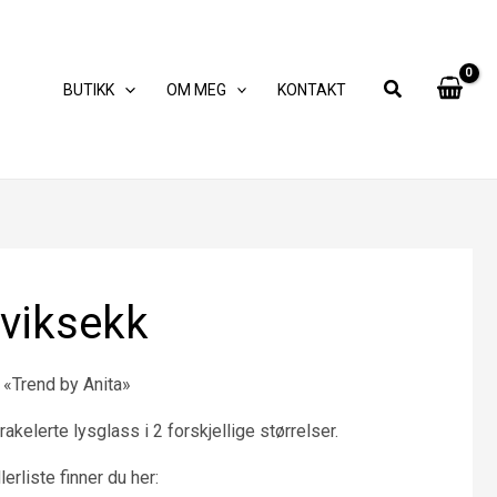
BUTIKK
OM MEG
KONTAKT
dviksekk
«Trend by Anita»
rakelerte lysglass i 2 forskjellige størrelser.
erliste finner du her: