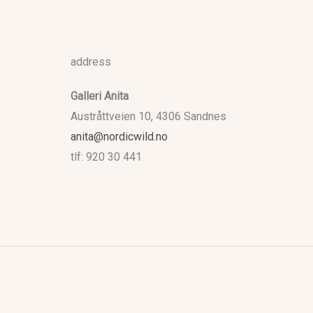
address
Galleri Anita
Austråttveien 10, 4306 Sandnes
anita@nordicwild.no
tlf: 920 30 441