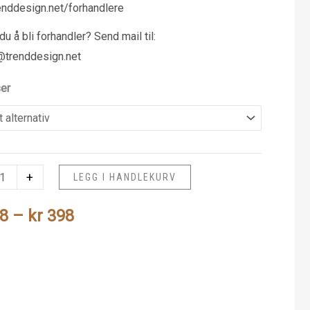
nddesign.net/forhandlere
u å bli forhandler? Send mail til:
@trenddesign.net
ser
ekk
+
LEGG I HANDLEKURV
Prisområde:
8
–
kr
398
kr 298
til
kr 398