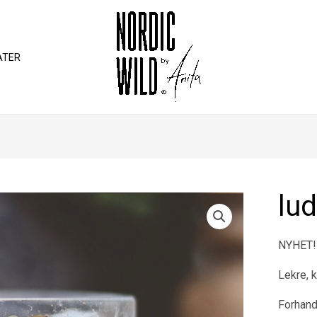
ATER
lu
NYHET! 
Lekre, k
Forhandl