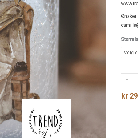
www.tre
Ønsker d
camilla
Størrel
ludviks
-
antall
kr
29