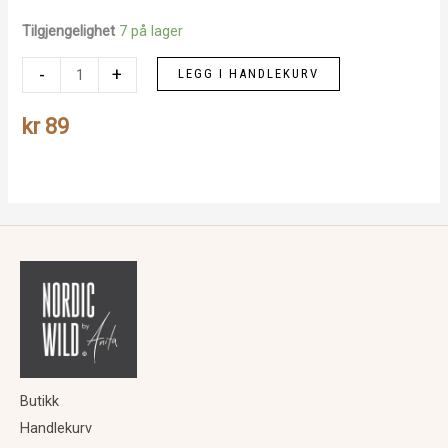
Tilgjengelighet
7 på lager
Julenek
-
+
LEGG I HANDLEKURV
antall
kr
89
Butikk
Handlekurv