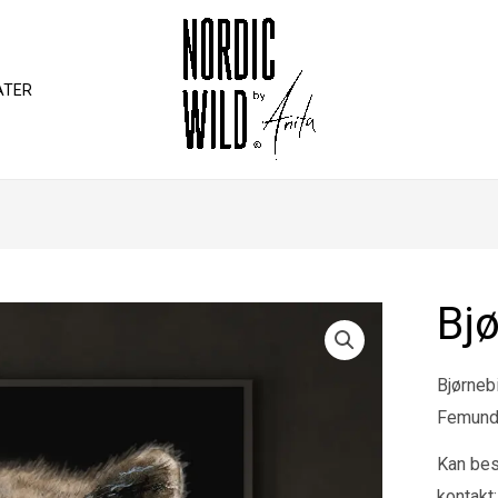
ATER
Bj
Bjørnebi
Femund
Kan best
kontakt