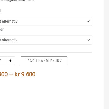
l
ser
+
LEGG I HANDLEKURV
Prisområde:
900
–
kr
9 600
kr 4
900
til