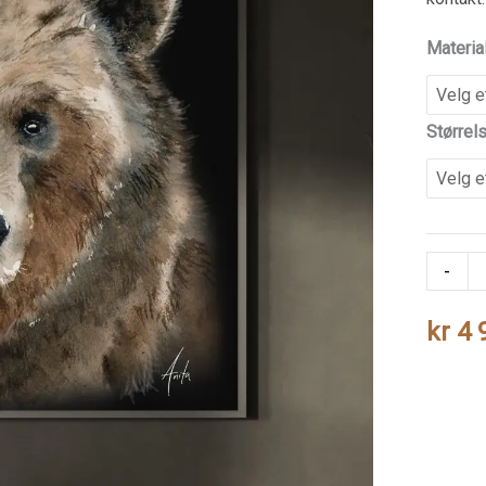
Materia
Størrel
Bjørn
-
antall
kr
4 