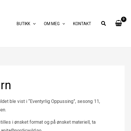
BUTIKK
OM MEG
KONTAKT
ørn
ldet ble vist i “Eventyrlig Oppussing”, sesong 11,
en.
illes i ønsket format og på ønsket materiell, ta
: anita@nordicwild.no