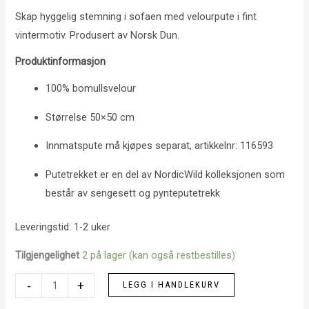
Skap hyggelig stemning i sofaen med velourpute i fint
vintermotiv. Produsert av Norsk Dun.
Produktinformasjon
100% bomullsvelour
Størrelse 50×50 cm
Innmatspute må kjøpes separat, artikkelnr: 116593
Putetrekket er en del av NordicWild kolleksjonen som
består av sengesett og pynteputetrekk
Leveringstid: 1-2 uker
Tilgjengelighet
2 på lager (kan også restbestilles)
Kveldstur
-
+
LEGG I HANDLEKURV
antall