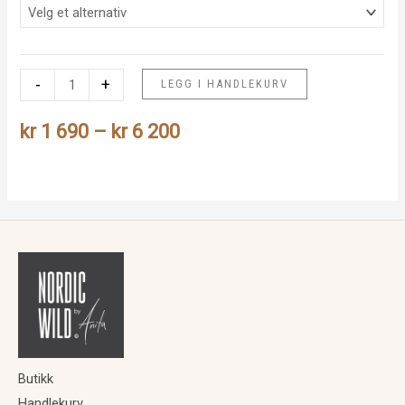
Ludviksekk
-
+
LEGG I HANDLEKURV
antall
Prisområde:
kr
1 690
–
kr
6 200
kr 1
690
til
kr 6
200
Butikk
Handlekurv