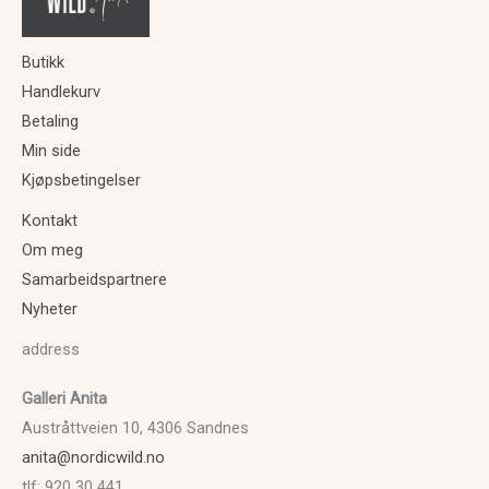
Butikk
Handlekurv
Betaling
Min side
Kjøpsbetingelser
Kontakt
Om meg
Samarbeidspartnere
Nyheter
address
Galleri Anita
Austråttveien 10, 4306 Sandnes
anita@nordicwild.no
tlf: 920 30 441