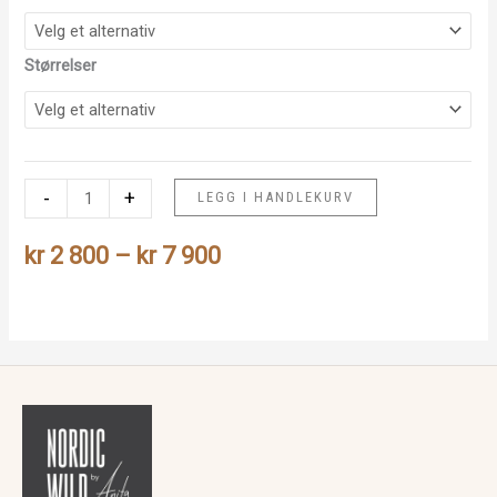
Størrelser
Revunge
-
+
LEGG I HANDLEKURV
(sort
Prisområde:
bakgrunn)
kr
2 800
–
kr
7 900
antall
kr 2
800
til
kr 7
900