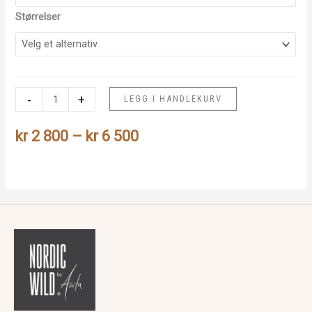
Størrelser
Gamle
-
+
LEGG I HANDLEKURV
skistaver
Prisområde:
antall
kr
2 800
–
kr
6 500
kr 2
800
til
kr 6
500