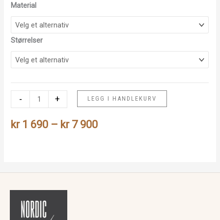
Material
Størrelser
Revunge
-
+
LEGG I HANDLEKURV
antall
Prisområde:
kr
1 690
–
kr
7 900
kr 1
690
til
kr 7