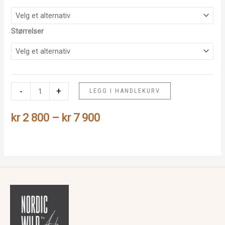
Størrelser
Kalven
-
+
LEGG I HANDLEKURV
Theodora
Prisområde:
antall
kr
2 800
–
kr
7 900
kr 2
800
til
kr 7
900