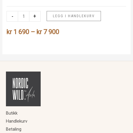
Gaupe
-
+
LEGG I HANDLEKURV
antall
Prisområde:
kr
1 690
–
kr
7 900
kr 1
690
til
kr 7
900
Butikk
Handlekurv
Betaling