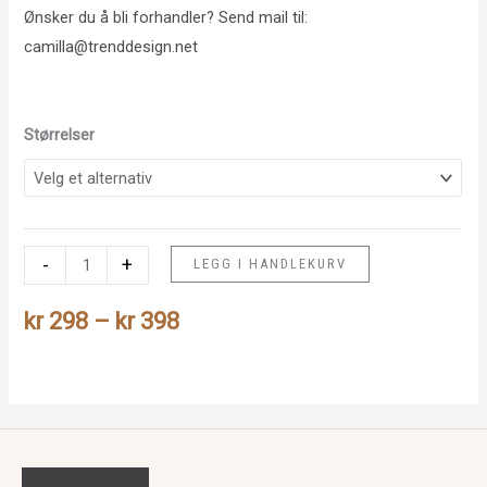
Ønsker du å bli forhandler? Send mail til:
camilla@trenddesign.net
Størrelser
på
-
+
LEGG I HANDLEKURV
ski
Prisområde:
antall
kr
298
–
kr
398
kr 298
til
kr 398