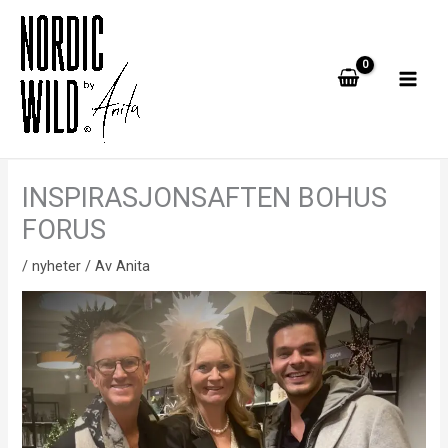
Hopp
rett
til
innholdet
INSPIRASJONSAFTEN BOHUS
FORUS
/
nyheter
/ Av
Anita