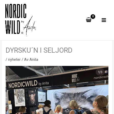
Hopp
rett
til
innholdet
DYRSKU´N I SELJORD
/
nyheter
/ Av
Anita